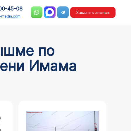
00-45-08
Заказать звонок
n-media.com
мени Имама
3
н