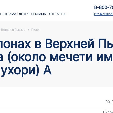
8-800-7
 РЕКЛАМА
ДРУГАЯ РЕКЛАМА
КОНТАКТЫ
info@regio
Верхняя Пышма
Пилон
а (около мечети и
ухори) А
001
Пило