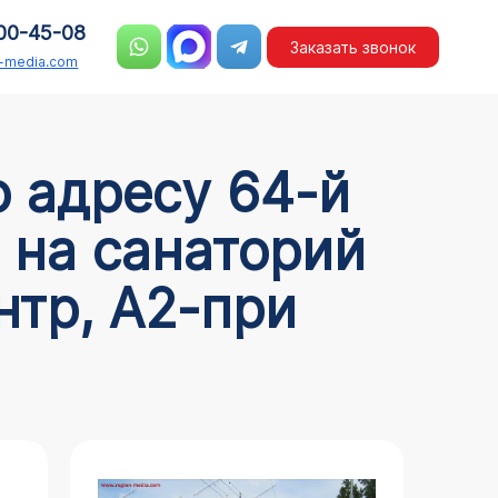
00-45-08
Заказать звонок
n-media.com
а на санаторий
нтр, А2-при