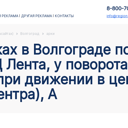
8-800-7
 РЕКЛАМА
ДРУГАЯ РЕКЛАМА
КОНТАКТЫ
info@regio
асайтах)
Волгоград
арки
Ц Лента, у поворот
при движении в це
нтра), А