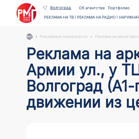
Волгоград
Об агентстве
Портфолио
РЕКЛАМА НА ТВ
РЕКЛАМА НА РАДИО
НАРУЖНАЯ
Рекламные поверхности
Реклама на арках (мег
Реклама на арках в Волгограде по адресу 64-й
Армии ул., у Т
Волгоград (А1-
движении из це