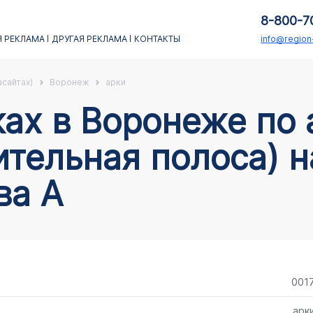
8-800-7
 РЕКЛАМА
ДРУГАЯ РЕКЛАМА
КОНТАКТЫ
info@regio
асайтах)
Воронеж
арки
ительная полоса) 
ва А
001
арк