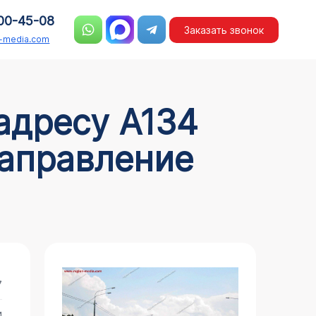
00-45-08
Заказать звонок
n-media.com
направление
7
и