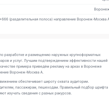
Вороне
2+666 (разделительная полоса) направление Воронеж-Москва 
и по разработке и размещению наружных крупноформатных
варов и услуг. Лучшим подтверждением эффективности нашей
качестве примера приведём рекламу на арках в Воронеже
вление Воронеж-Москва А
.
движением обеспечивает широту охвата аудитории.
ителям, пассажирам, пешеходам. Правильный подбор шрифта
яют изучать сведения с разных ракурсов.