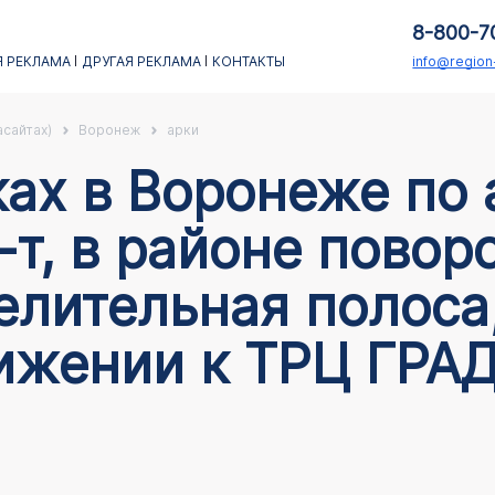
8-800-7
 РЕКЛАМА
ДРУГАЯ РЕКЛАМА
КОНТАКТЫ
info@regio
асайтах)
Воронеж
арки
т, в районе повор
елительная полоса,
вижении к ТРЦ ГРА