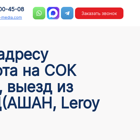
00-45-08
Заказать звонок
n-media.com
ота на СОК
 выезд из
Д(АШАН, Leroy