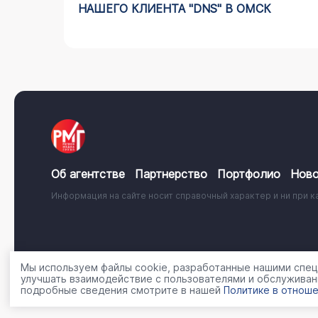
О
НАШЕГО КЛИЕНТА "DNS" В ОМСК
Об агентстве
Партнерство
Портфолио
Ново
Информация на сайте носит справочный характер и ни при к
© 2001 - 2026, ООО «Регион Медиа Групп»
Политика об
Мы используем файлы cookie, разработанные нашими специ
улучшать взаимодействие с пользователями и обслуживан
подробные сведения смотрите в нашей
Политике в отноше