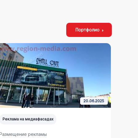
Портфолио
20.06.2025
Реклама на медиафасадах
Реклам
Размещение рекламы
Размещ