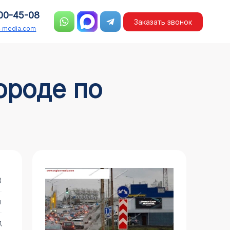
00-45-08
Заказать звонок
n-media.com
3
ы
д