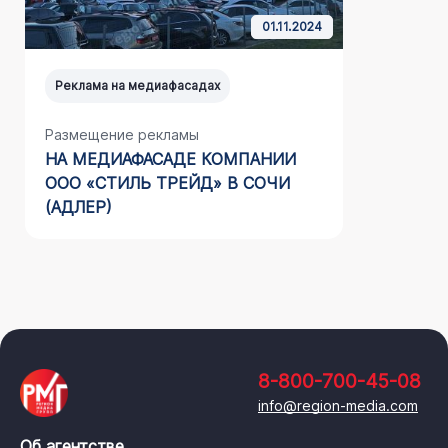
01.11.2024
Реклама на медиафасадах
Реклама н
Размещение рекламы
Размещен
НА МЕДИАФАСАДЕ КОМПАНИИ
НАШЕГО 
ООО «СТИЛЬ ТРЕЙД» В СОЧИ
(АДЛЕР)
8-800-700-45-08
info@region-media.com
Об агентстве