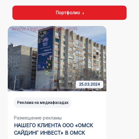
Портфолио
25.03.2024
Реклама на медиафасадах
Реклама н
Размещение рекламы
Размещен
НАШЕГО КЛИЕНТА ООО «ОМСК
АВТОМОЙ
САЙДИНГ ИНВЕСТ» В ОМСК