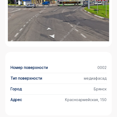
Номер поверхности
0002
Тип поверхности
медиафасад
Город
Брянск
Адрес
Красноармейская, 150