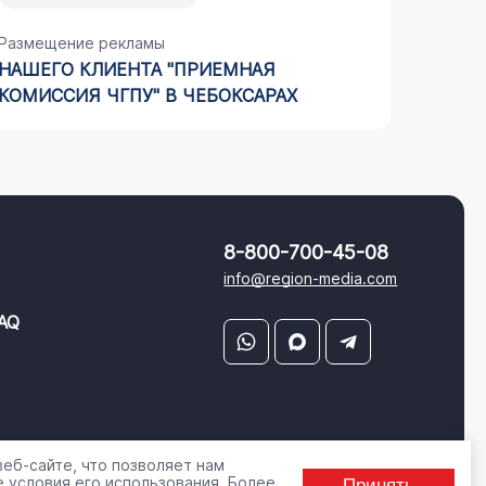
Размещение рекламы
Размещ
НАШЕГО КЛИЕНТА "ПРИЕМНАЯ
АВТОМ
КОМИССИЯ ЧГПУ" В ЧЕБОКСАРАХ
8-800-700-45-08
info@region-media.com
AQ
еб-сайте, что позволяет нам
 условия его использования. Более
Принять