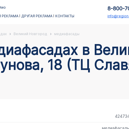
лио
8-800-7
 РЕКЛАМА
ДРУГАЯ РЕКЛАМА
КОНТАКТЫ
info@regio
адах
Великий Новгород
медиафасады
унова, 18 (ТЦ Сла
42473
медиафасад