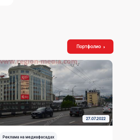
Портфолио
27.07.2022
Реклама на медиафасадах
Реклам