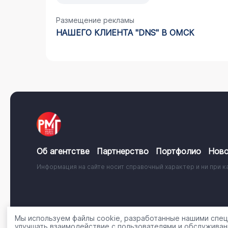
Размещение рекламы
IC" В
НАШЕГО КЛИЕНТА "DNS" В ОМСК
Об агентстве
Партнерство
Портфолио
Ново
Информация на сайте носит справочный характер и ни при к
© 2001 - 2026, ООО «Регион Медиа Групп»
Политика об
Мы используем файлы cookie, разработанные нашими специ
улучшать взаимодействие с пользователями и обслуживан