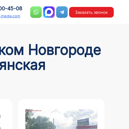
00-45-08
Заказать звонок
n-media.com
вянская
4
ы