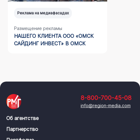
Реклама на медиафасадах
Реклама н
Размещение рекламы
Размещен
НАШЕГО КЛИЕНТА ООО «ОМСК
РЕКЛАМЫ
САЙДИНГ ИНВЕСТ» В ОМСК
LOGISTI
8-800-700-45-08
info@region-media.com
Об агентстве
Партнерство
Портфолио