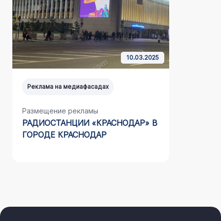
10.03.2025
Реклама на медиафасадах
Реклама н
Размещение рекламы
Размещен
РАДИОСТАНЦИИ «КРАСНОДАР» В
НА МЕД
ГОРОДЕ КРАСНОДАР
ООО «СТ
(АДЛЕР)