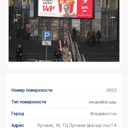
Номер поверхности
0003
Тип поверхности
медиафасады
Город
Владивосток
Адрес
Луговая, 18, ТЦ Луговая (фасад) поз.1 А