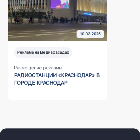
10.03.2025
Реклама на медиафасадах
Реклама н
Размещение рекламы
Размещен
РАДИОСТАНЦИИ «КРАСНОДАР» В
НА МЕД
ГОРОДЕ КРАСНОДАР
ООО «СТ
(АДЛЕР)