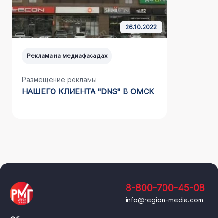
26.10.2022
Реклама на медиафасадах
Реклама н
Размещение рекламы
Размещен
НАШЕГО КЛИЕНТА "DNS" В ОМСК
БАНКА «
КРАСНО
8-800-700-45-08
info@region-media.com