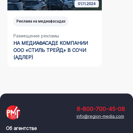
01.11.2024
Реклама на медиафасадах
Реклама н
Размещение рекламы
Размещен
НА МЕДИАФАСАДЕ КОМПАНИИ
БАНКА «
ООО «СТИЛЬ ТРЕЙД» В СОЧИ
КРАСНО
(АДЛЕР)
8-800-700-45-08
info@region-media.com
Об агентстве