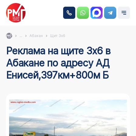
...
Абакан
Щит 3х6
Реклама на щите 3х6 в
Абакане по адресу АД
Енисей,397км+800м Б