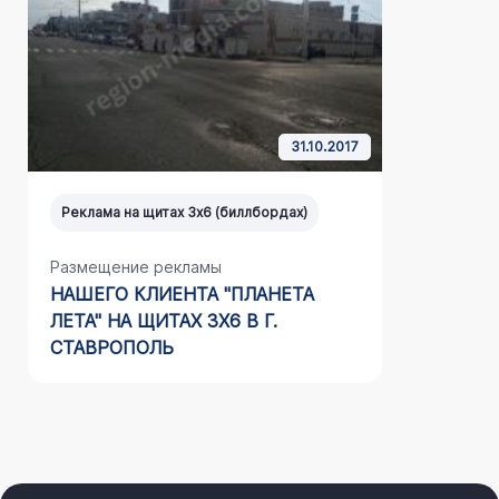
31.10.2017
Реклама на щитах 3х6 (биллбордах)
Реклама н
Размещение рекламы
Размещен
НАШЕГО КЛИЕНТА "ПЛАНЕТА
КОМПАНИ
ЛЕТА" НА ЩИТАХ 3Х6 В Г.
ЩИТАХ 3
СТАВРОПОЛЬ
СТАВРО