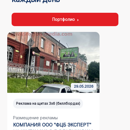
Портфолио
29.05.2026
Реклама на щитах 3х6 (биллбордах)
Реклама н
Размещение рекламы
Размещен
КОМПАНИЯ ООО "ФЦБ ЭКСПЕРТ"
КОМПАНИ