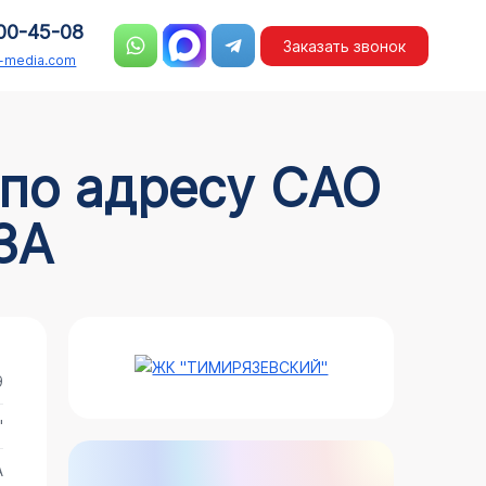
00-45-08
Заказать звонок
n-media.com
3А
9
"
А