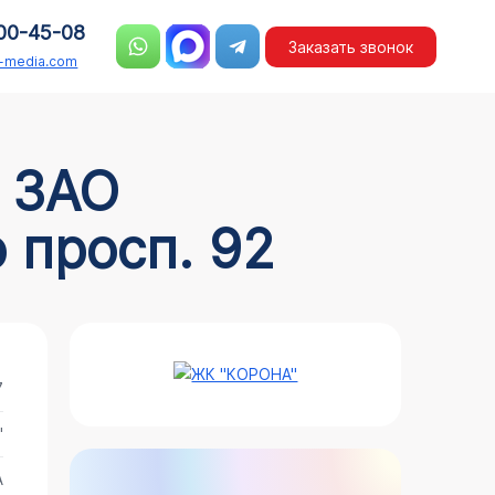
00-45-08
Заказать звонок
n-media.com
 просп. 92
7
"
А