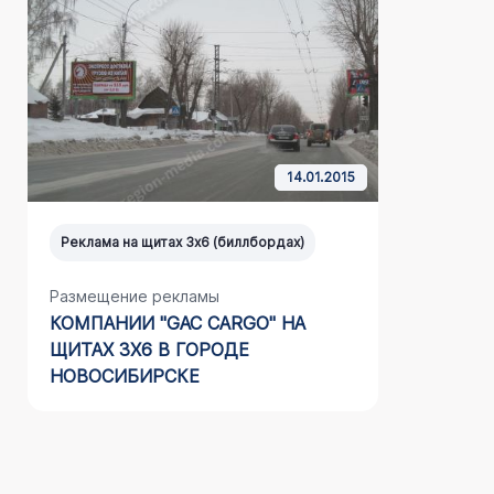
14.01.2015
Реклама на щитах 3х6 (биллбордах)
Реклама н
Размещение рекламы
Размещен
КОМПАНИИ "GAC CARGO" НА
НАШЕГО 
ЩИТАХ 3Х6 В ГОРОДЕ
ЛЕТА" НА
НОВОСИБИРСКЕ
СТАВРО