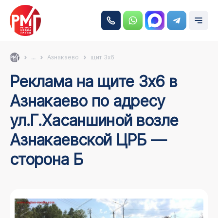
...
Азнакаево
щит 3х6
Реклама на щите 3х6 в
Азнакаево по адресу
ул.Г.Хасаншиной возле
Азнакаевской ЦРБ —
сторона Б