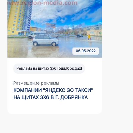
06.05.2022
Реклама на щитах 3х6 (биллбордах)
Реклама н
Размещение рекламы
Размещен
КОМПАНИИ "ЯНДЕКС GO ТАКСИ"
КОМПАНИ
НА ЩИТАХ 3Х6 В Г. ДОБРЯНКА
ЩИТАХ 3
ТАГИЛ