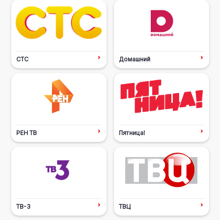
СТС
Домашний
РЕН ТВ
Пятница!
ТВ-3
ТВЦ