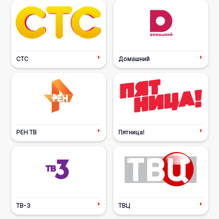
СТС
Домашний
РЕН ТВ
Пятница!
ТВ-3
ТВЦ