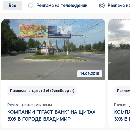
Все
Реклама на телевидении
Реклама н
14.09.2016
Реклама на щитах 3х6 (биллбордах)
Реклам
Размещение рекламы
Размещ
КОМПАНИИ "ТРАСТ БАНК" НА ЩИТАХ
КОМПА
3Х6 В ГОРОДЕ ВЛАДИМИР
3Х6 В