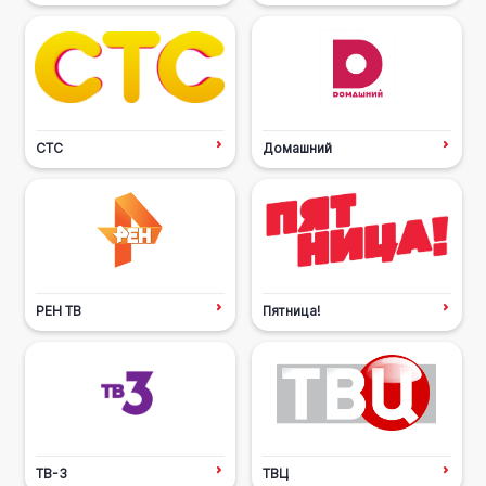
СТС
Домашний
РЕН ТВ
Пятница!
ТВ-3
ТВЦ