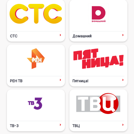
СТС
Домашний
РЕН ТВ
Пятница!
ТВ-3
ТВЦ