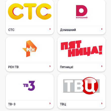
СТС
Домашний
РЕН ТВ
Пятница!
ТВ-3
ТВЦ