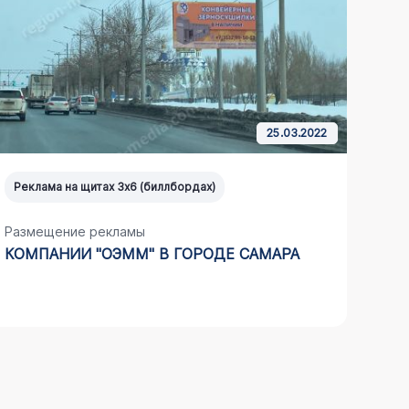
25.03.2022
Реклама на щитах 3х6 (биллбордах)
Рекл
Размещение рекламы
Разм
КОМПАНИИ "ОЭММ" В ГОРОДЕ САМАРА
КОМ
3Х6