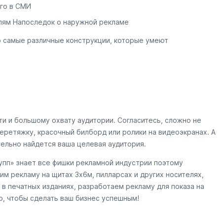
го в СМИ
лям Напоследок о наружной рекламе
о самые различные конструкции, которые умеют
и и большому охвату аудитории. Согласитесь, сложно не
еретяжку, красочный билборд или ролики на видеоэкранах. А
тельно найдется ваша целевая аудитория.
пп» знает все фишки рекламной индустрии поэтому
им рекламу на щитах 3х6м, пилларсах и других носителях,
в печатных изданиях, разработаем рекламу для показа на
о, чтобы сделать ваш бизнес успешным!