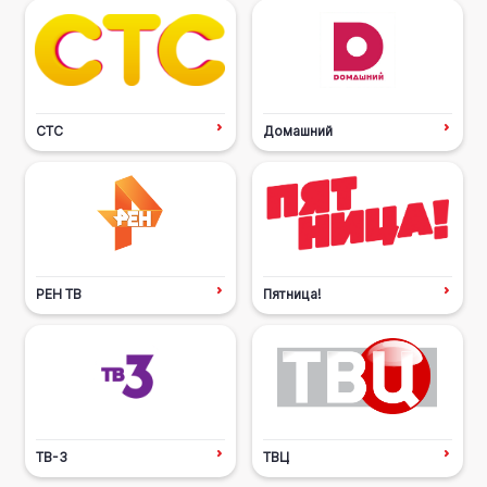
СТС
Домашний
РЕН ТВ
Пятница!
ТВ-3
ТВЦ