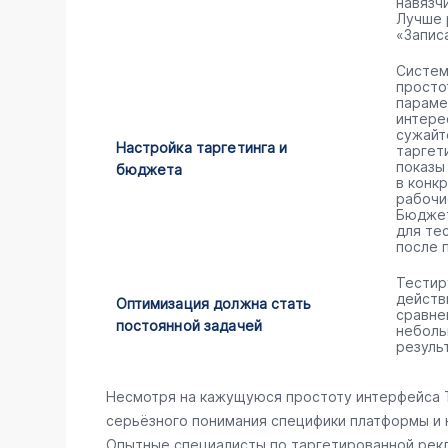
навязч
Лучше 
«Запис
Систем
просто
параме
интере
сужайт
Настройка таргетинга и
таргет
показы
бюджета
в конк
рабочи
Бюджет
для те
после 
Тестир
действ
Оптимизация должна стать
сравне
постоянной задачей
неболь
резуль
Несмотря на кажущуюся простоту интерфейса T
серьёзного понимания специфики платформы и 
Опытные специалисты по таргетированной рек