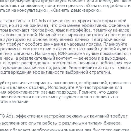
ивые формулировки вроде «Купи сейчас!» или «Последний шанс
работают спокойные, понятные призывы: «Узнать подробности
аться на консультацию», «Скачать демо-версию».
а таргетинга в TG Ads отличается от других платформ своей
той, но это не означает, что она менее эффективна. Основные
тры включают географию, язык интерфейса, тематику каналов 
сы пользователей. Начинайте с широких настроек и постепенн
е аудиторию на основе полученных данных. Географический
инг требует особого внимания к часовым поясам. Планируйте
 рекламы в соответствии с активностью вашей целевой аудит
ретных регионах. Например, B2B-реклама лучше показывается 
е часы, а развлекательный контент — вечером и в выходные.
 следует распределять постепенно, начиная с небольших су
стирования различных подходов. Увеличивайте затраты только
подтверждения эффективности выбранной стратегии.
уйте различные варианты заголовков, изображений, призывов 
ию и целевых страниц. Используйте A/B-тестирование для
ния эффективности разных подходов. Помните, что даже
шие изменения в тексте могут существенно повлиять на
таты кампании.
G Ads, эффективная настройка рекламных кампаний требует
накопленного опыта работы с различными типами бизнеса.
ламе обладают необходимыми знаниями для быстрого запуска