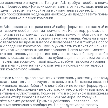
ие рекламного аккаунта в Telegram Ads требует особого вним
лям. Процесс верификации может занять от нескольких дней д
едель, поэтому планируйте запуск кампании заранее. Для
ого прохождения модерации необходимо предоставить полны
тные данные о вашей компании.
am Ads предлагает ограниченный набор форматов, но каждый из
ет своими особенностями применения. Например, реклама в
х показывается между постами. Здесь важно, чтобы стиль и то
 сообщения соответствовали тематике канала. Реклама в чат-
появляется во время диалога с пользователем и требует особ
а к созданию креативов. Нужно учитывать контекст общения и
гать только релевантную информацию. Навязчивость может
ти к негативному восприятию пользователями и блокировке бо
посты создаются как обычные публикации, но при этом остаю
ческим материалом. Такой подход требует высокого уровня
тизы в написании нативного контента и понимания интересов
рии конкретного канала.
ватели мессенджера привыкли к текстовому контенту, поэтом
полагаться только на визуальные элементы. Заголовки должны 
и и конкретными. Избегайте кликбейта и неточных формулиров
зуйте профессиональные фотографии, инфографику или просты
ективные иллюстрации. Помните, что в мобильном приложении
жения отображаются в небольшом размере, поэтому не
айте мелких деталей. Призыв к действию – естественное
жение рекламного сообщения. Не следует использовать