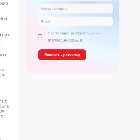
ания
о
е и
Я согласен(а) на обработку моих
 них
персональных данных
н
ого
та.
тся
у не
быть
ок.
е,