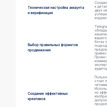
Создан
к дета
Техническая настройка аккаунта
двух н
и верификация
успешн
коррек
Telegr
облада
канала
вашего
ботах 
Выбор правильных форматов
подход
предла
продвижения
привес
Промо-
коммер
экспер
аудито
Пользо
стоит 
чётким
Исполь
но эфф
Создание эффективных
изобра
креативов
допуск
продол