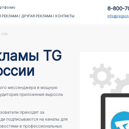
ртфолио
8-800-7
 РЕКЛАМА
ДРУГАЯ РЕКЛАМА
КОНТАКТЫ
info@regio
 Ads
кламы TG
оссии
того мессенджера в мощную
аудитория приложения выросла
ьзователи приходят за
юди подписываются на каналы для
новостями в профессиональных