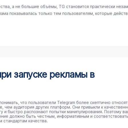
ества, а не большие объёмы, TG становится практически нез
клама показывалась только тем пользователям, которые дейст
при запуске рекламы в
понимать, что пользователи Telegram более скептично относят
е, чем аудитория других платформ. Они привыкли к качествен
ту и быстро распознают попытки манипулирования. Поэтому в
ние должно быть честным, информативным и соответствоват
м стандартам качества.