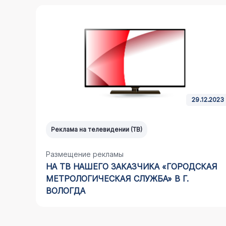
12.2023
20.11.2016
Реклама на сити-форматах
Размещение рекламы
КАЯ
КОМПАНИИ "СУШИ-КУК" НА СИТИ-
ФОРМАТЕ В Г. ДОЛГОПРУДНЫЙ