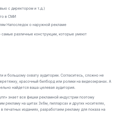
вью с директором и т.д.)
го в СМИ
лям Напоследок о наружной рекламе
о самые различные конструкции, которые умеют
и и большому охвату аудитории. Согласитесь, сложно не
еретяжку, красочный билборд или ролики на видеоэкранах. А
тельно найдется ваша целевая аудитория.
пп» знает все фишки рекламной индустрии поэтому
им рекламу на щитах 3х6м, пилларсах и других носителях,
в печатных изданиях, разработаем рекламу для показа на