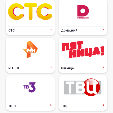
СТС
Домашний
РЕН ТВ
Пятница!
ТВ-3
ТВЦ