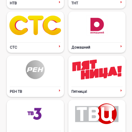
НТВ
ТНТ
СТС
Домашний
РЕН ТВ
Пятница!