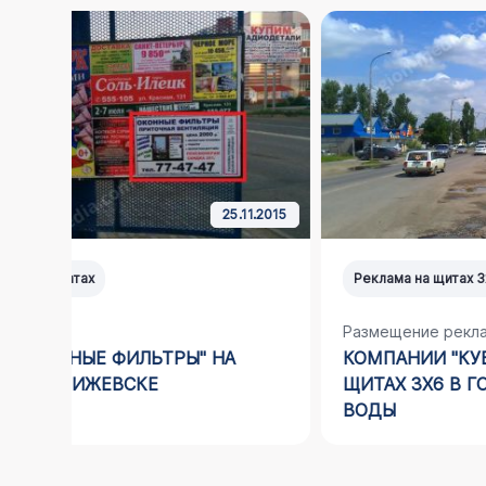
11.2015
02.01.2017
Реклама на щитах 3х6 (биллбордах)
Размещение рекламы
КОМПАНИИ "КУБАНСКАЯ БУРЁНКА" НА
ЩИТАХ 3Х6 В ГОРОДЕ МИНЕРАЛЬНЫЕ
ВОДЫ