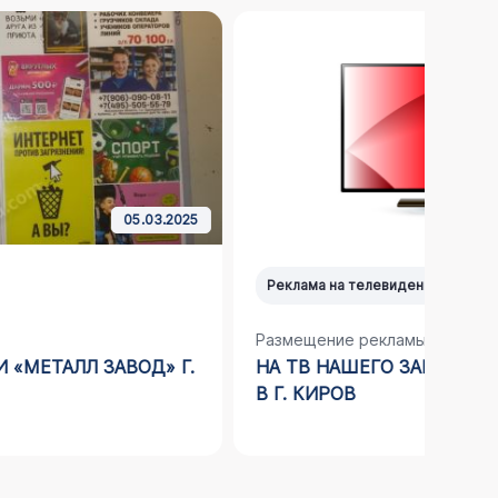
17.07.2024
Реклама на телевидении (ТВ)
Рекл
Размещение рекламы
Разм
НА ТВ НАШЕГО ЗАКАЗЧИКА ТК «ВОСТОК»
КОМ
В Г. КИРОВ
СТА