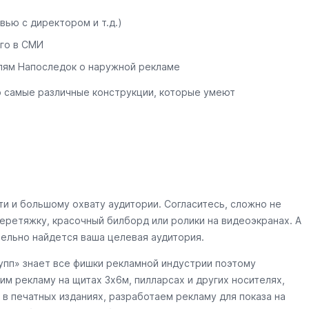
вью с директором и т.д.)
го в СМИ
лям Напоследок о наружной рекламе
о самые различные конструкции, которые умеют
и и большому охвату аудитории. Согласитесь, сложно не
еретяжку, красочный билборд или ролики на видеоэкранах. А
тельно найдется ваша целевая аудитория.
пп» знает все фишки рекламной индустрии поэтому
им рекламу на щитах 3х6м, пилларсах и других носителях,
в печатных изданиях, разработаем рекламу для показа на