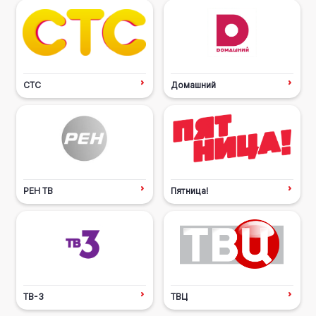
СТС
Домашний
РЕН ТВ
Пятница!
ТВ-3
ТВЦ