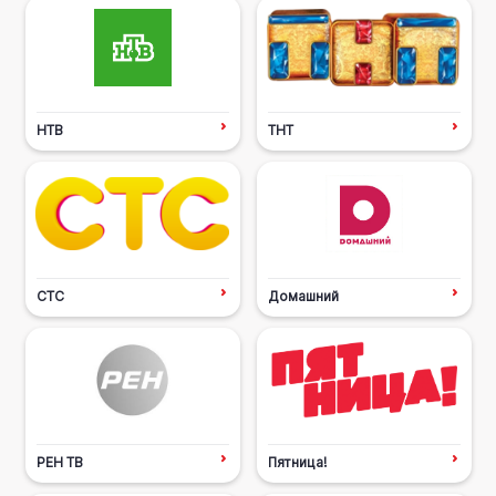
НТВ
ТНТ
СТС
Домашний
РЕН ТВ
Пятница!