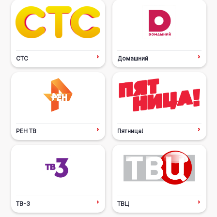
СТС
Домашний
РЕН ТВ
Пятница!
ТВ-3
ТВЦ