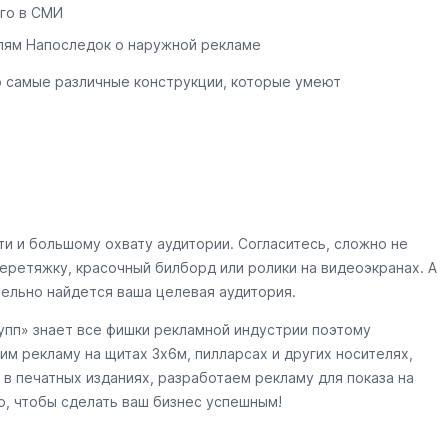
го в СМИ
лям Напоследок о наружной рекламе
о самые различные конструкции, которые умеют
и и большому охвату аудитории. Согласитесь, сложно не
еретяжку, красочный билборд или ролики на видеоэкранах. А
тельно найдется ваша целевая аудитория.
пп» знает все фишки рекламной индустрии поэтому
им рекламу на щитах 3х6м, пилларсах и других носителях,
в печатных изданиях, разработаем рекламу для показа на
о, чтобы сделать ваш бизнес успешным!