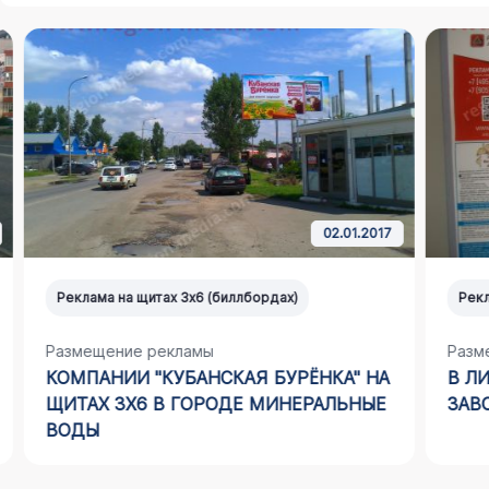
02.01.2017
Реклама на щитах 3х6 (биллбордах)
Реклам
Размещение рекламы
Размещ
КОМПАНИИ "КУБАНСКАЯ БУРЁНКА" НА
В ЛИФ
ЩИТАХ 3Х6 В ГОРОДЕ МИНЕРАЛЬНЫЕ
ЗАВОД
ВОДЫ