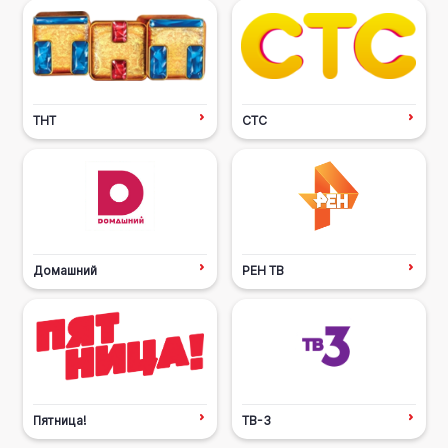
ТНТ
СТС
Домашний
РЕН ТВ
Пятница!
ТВ-3