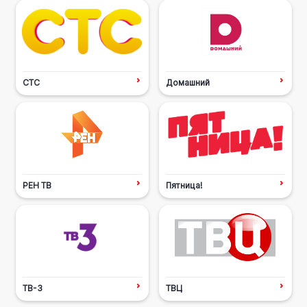
СТС
Домашний
РЕН ТВ
Пятница!
ТВ-3
ТВЦ