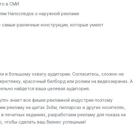
го в СМИ
лям Напоследок о наружной рекламе
о самые различные конструкции, которые умеют
и и большому охвату аудитории. Согласитесь, сложно не
еретяжку, красочный билборд или ролики на видеоэкранах. А
тельно найдется ваша целевая аудитория.
пп» знает все фишки рекламной индустрии поэтому
им рекламу на щитах 3х6м, пилларсах и других носителях,
в печатных изданиях, разработаем рекламу для показа на
о, чтобы сделать ваш бизнес успешным!