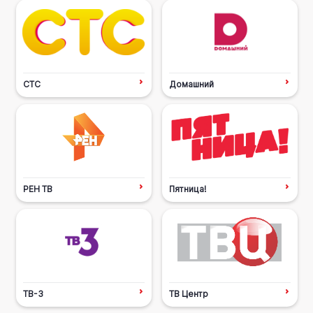
СТС
Домашний
РЕН ТВ
Пятница!
ТВ-3
ТВ Центр