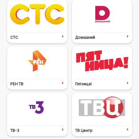
СТС
Домашний
РЕН ТВ
Пятница!
ТВ-3
ТВ Центр