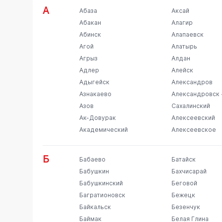
А
Абаза
Аксай
Абакан
Алагир
Абинск
Алапаевск
Агой
Алатырь
Агрыз
Алдан
Адлер
Алейск
Адыгейск
Александров
Азнакаево
Александровск 
Азов
Сахалинский
Ак-Довурак
Алексеевский
Академический
Алексеевское
Б
Бабаево
Батайск
Бабушкин
Бахчисарай
Бабушкинский
Беговой
Багратионовск
Бежецк
Байкальск
Безенчук
Баймак
Белая Глина