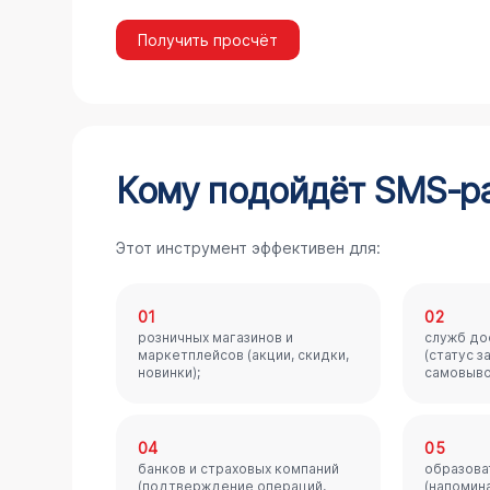
Получить просчёт
Кому подойдёт SMS‑р
Этот инструмент эффективен для:
01
02
розничных магазинов и
служб до
маркетплейсов (акции, скидки,
(статус з
новинки);
самовыво
04
05
банков и страховых компаний
образова
(подтверждение операций,
(напомин