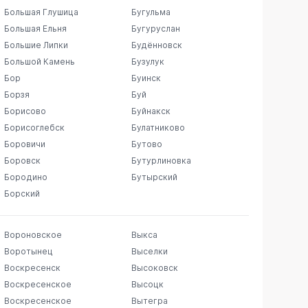
Большая Глушица
Бугульма
Большая Ельня
Бугуруслан
Большие Липки
Будённовск
Большой Камень
Бузулук
Бор
Буинск
Борзя
Буй
Борисово
Буйнакск
Борисоглебск
Булатниково
Боровичи
Бутово
Боровск
Бутурлиновка
Бородино
Бутырский
Борский
Вороновское
Выкса
Воротынец
Выселки
Воскресенск
Высоковск
Воскресенское
Высоцк
Воскресенское
Вытегра