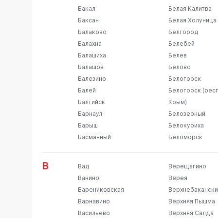
Бакал
Белая Калитва
Баксан
Белая Холуница
Балаково
Белгород
Балахна
Белебей
Балашиха
Белев
Балашов
Белово
Балезино
Белогорск
Балей
Белогорск (рес
Балтийск
Крым)
Барнаул
Белозерный
Барыш
Белокуриха
Басманный
Беломорск
В
Вад
Верещагино
Ванино
Верея
Варениковская
Верхнебакански
Варнавино
Верхняя Пышма
Васильево
Верхняя Салда