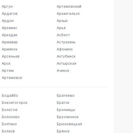
Аргун
Артемовский
Ардатов
Архангельск
Ардон
Архыз
Арзамас
Арья
Аркадак
Асбест
Армавир
Астрахань
Армянск
Афонино
Арсеньев
Ахтубинск
Арск
Ахтырская
Артем
Ачинск
Артемовск
Бодайбо
Братеево
Бокситогорск
Братск
Бологое
Бронницы
Болохово
Брусничное
Болтино
Брюховецкая
Болхов
Брянск