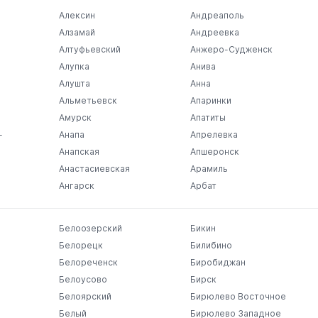
Алексин
Андреаполь
Алзамай
Андреевка
Алтуфьевский
Анжеро-Судженск
Алупка
Анива
Алушта
Анна
Альметьевск
Апаринки
Амурск
Апатиты
-
Анапа
Апрелевка
Анапская
Апшеронск
Анастасиевская
Арамиль
Ангарск
Арбат
Белоозерский
Бикин
Белорецк
Билибино
Белореченск
Биробиджан
Белоусово
Бирск
Белоярский
Бирюлево Восточное
Белый
Бирюлево Западное