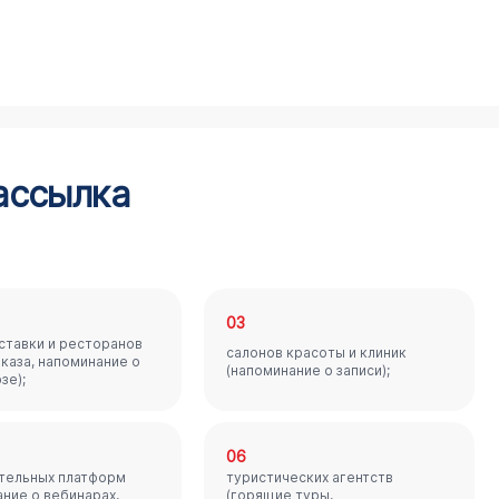
ассылка
03
ставки и ресторанов
салонов красоты и клиник
аказа, напоминание о
(напоминание о записи);
зе);
06
тельных платформ
туристических агентств
ание о вебинарах,
(горящие туры,