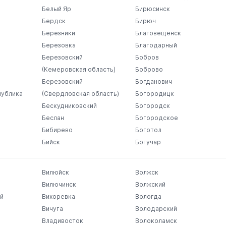
Белый Яр
Бирюсинск
Бердск
Бирюч
Березники
Благовещенск
Березовка
Благодарный
Березовский
Бобров
(Кемеровская область)
Боброво
Березовский
Богданович
публика
(Свердловская область)
Богородицк
Бескудниковский
Богородск
Беслан
Богородское
Бибирево
Боготол
Бийск
Богучар
Вилюйск
Волжск
Вилючинск
Волжский
й
Вихоревка
Вологда
Вичуга
Володарский
Владивосток
Волоколамск