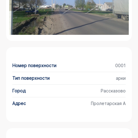
Номер поверхности
0001
Тип поверхности
арки
Город
Рассказово
Адрес
Пролетарская А