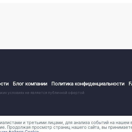
сти
Блог компании
Политика конфиденциальности
F
аких условиях не является публичной офертой
работки персональных данных
алистами и третьими лицами, для анализа событий на нашем в
ие. Продолжая просмотр страниц нашего сайта, вы принимаете
нии файлов Cookie
.