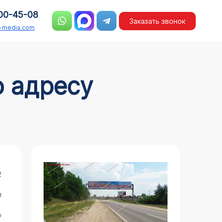
00-45-08
Заказать звонок
n-media.com
2
и
о