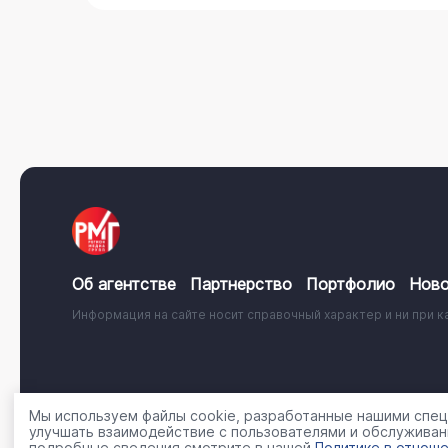
Об агентстве
Партнерство
Портфолио
Ново
Информация на сайте носит справочный характер и ни при к
© 2001 - 2026, ООО «Регион Медиа Групп»
Политика об
Мы используем файлы cookie, разработанные нашими специ
улучшать взаимодействие с пользователями и обслуживан
подробные сведения смотрите в нашей
Политике в отноше