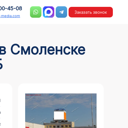
00-45-08
Заказать звонок
n-media.com
Б
1
а
к