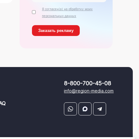
Я согласен(а) на обработку моих
персональных данных
8-800-700-45-08
info@region-media.com
AQ