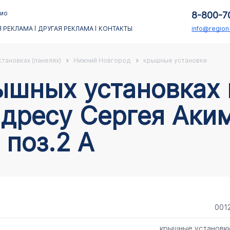
ио
8-800-7
 РЕКЛАМА
ДРУГАЯ РЕКЛАМА
КОНТАКТЫ
info@regio
тановках (панелях)
Нижний Новгород
крышные установки
дресу Сергея Аким
 поз.2 А
001
крышные установк