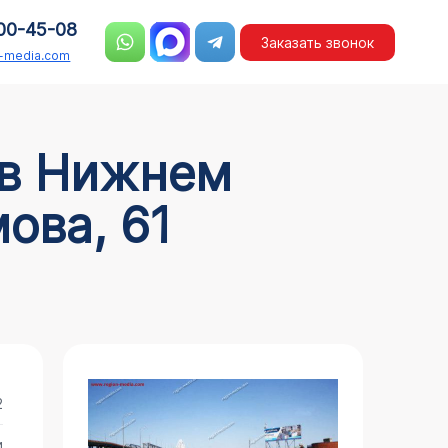
00-45-08
Заказать звонок
n-media.com
ова, 61
2
и