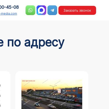
00-45-08
Заказать звонок
n-media.com
9
ы
й