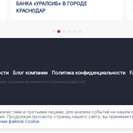
БАНКА «УРАЛСИБ» В ГОРОДЕ
КРАСНОДАР
сти
Блог компании
Политика конфиденциальности
F
аких условиях не является публичной офертой
работки персональных данных
алистами и третьими лицами, для анализа событий на нашем в
ие. Продолжая просмотр страниц нашего сайта, вы принимаете
нии файлов Cookie
.