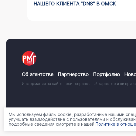
НАШЕГО КЛИЕНТА "DNS" В ОМСК
Об агентстве
Партнерство
Портфолио
Ново
Информация на сайте носит справочный характер и ни при к
© 2001 - 2026, ООО «Регион Медиа Групп»
Политика об
Мы используем файлы cookie, разработанные нашими специ
улучшать взаимодействие с пользователями и обслуживан
подробные сведения смотрите в нашей
Политике в отноше