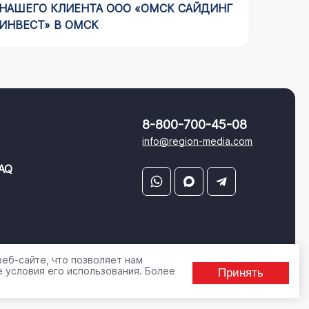
НАШЕГО КЛИЕНТА ООО «ОМСК САЙДИНГ
НА МЕ
ИНВЕСТ» В ОМСК
«СТИЛ
8-800-700-45-08
info@region-media.com
AQ
еб-сайте, что позволяет нам
 условия его использования. Более
Принять