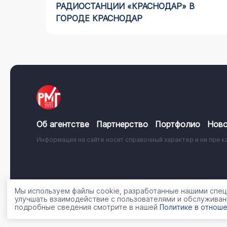
АЙДИНГ
РАДИОСТАНЦИИ «КРАСНОДАР» В
ГОРОДЕ КРАСНОДАР
Об агентстве
Партнерство
Портфолио
Ново
Информация на сайте носит справочный характер и ни при к
© 2001 - 2026, ООО «Регион Медиа Групп»
Политика об
Мы используем файлы cookie, разработанные нашими специ
улучшать взаимодействие с пользователями и обслуживан
подробные сведения смотрите в нашей
Политике в отноше