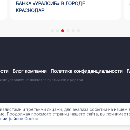
БАНКА «УРАЛСИБ» В ГОРОДЕ
КРАСНОДАР
сти
Блог компании
Политика конфиденциальности
F
аких условиях не является публичной офертой
работки персональных данных
алистами и третьими лицами, для анализа событий на нашем в
ие. Продолжая просмотр страниц нашего сайта, вы принимаете
нии файлов Cookie
.