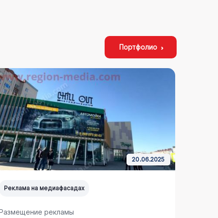
Портфолио
20.06.2025
Реклама на медиафасадах
Реклам
Размещение рекламы
Размещ