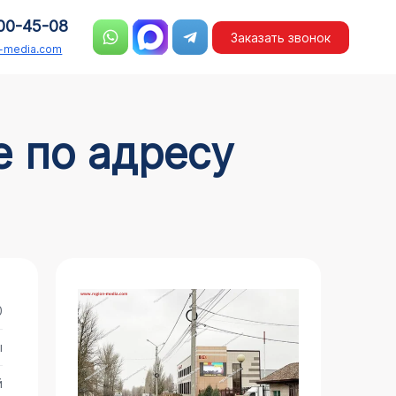
00-45-08
Заказать звонок
n-media.com
0
ы
й