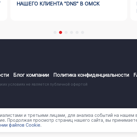
Г
НАШЕГО КЛИЕНТА "DNS" В ОМСК
сти
Блог компании
Политика конфиденциальности
F
аких условиях не является публичной офертой
работки персональных данных
алистами и третьими лицами, для анализа событий на нашем в
ие. Продолжая просмотр страниц нашего сайта, вы принимаете
нии файлов Cookie
.