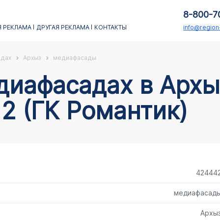
8-800-7
 РЕКЛАМА
ДРУГАЯ РЕКЛАМА
КОНТАКТЫ
info@regio
адах
Архыз
медиафасады
12 (ГК Романтик)
42444
медиафасад
Архы