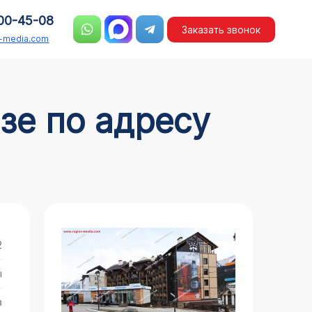
00-45-08
Заказать звонок
n-media.com
2
ы
з