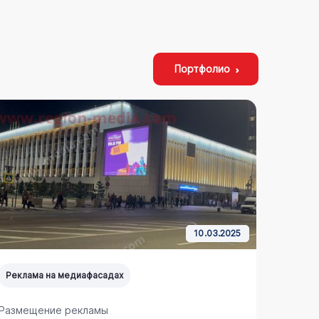
Портфолио
10.03.2025
Реклама на медиафасадах
Реклам
Размещение рекламы
Размещ