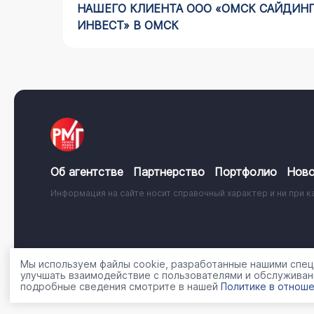
НАШЕГО КЛИЕНТА ООО «ОМСК САЙДИН
ИНВЕСТ» В ОМСК
Об агентстве
Партнерство
Портфолио
Ново
Информация на сайте носит справочный характер и ни при к
© 2001 - 2026, ООО «Регион Медиа Групп»
Политика об
Мы используем файлы cookie, разработанные нашими специ
улучшать взаимодействие с пользователями и обслуживан
подробные сведения смотрите в нашей
Политике в отноше