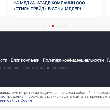
НА МЕДИАФАСАДЕ КОМПАНИИ ООО
«СТИЛЬ ТРЕЙД» В СОЧИ (АДЛЕР)
сти
Блог компании
Политика конфиденциальности
F
аких условиях не является публичной офертой
работки персональных данных
алистами и третьими лицами, для анализа событий на нашем в
ие. Продолжая просмотр страниц нашего сайта, вы принимаете
нии файлов Cookie
.