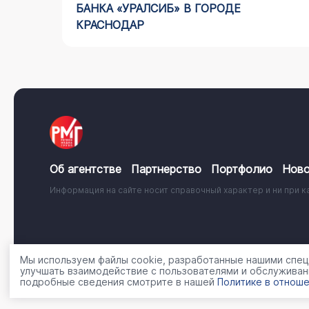
АЙДИНГ
БАНКА «УРАЛСИБ» В ГОРОДЕ
КРАСНОДАР
Об агентстве
Партнерство
Портфолио
Ново
Информация на сайте носит справочный характер и ни при к
© 2001 - 2026, ООО «Регион Медиа Групп»
Политика об
Мы используем файлы cookie, разработанные нашими специ
улучшать взаимодействие с пользователями и обслуживан
подробные сведения смотрите в нашей
Политике в отноше