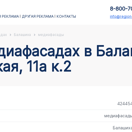
8-800-7
 РЕКЛАМА
ДРУГАЯ РЕКЛАМА
КОНТАКТЫ
info@regio
адах
Балашиха
медиафасады
я, 11а к.2
42445
медиафасад
Балаших