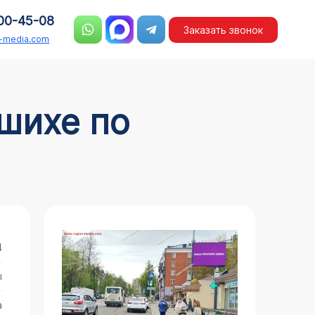
00-45-08
Заказать звонок
n-media.com
4
ы
а