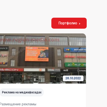
Портфолио
26.10.2022
Реклама на медиафасадах
Реклам
Размещение рекламы
Размещ