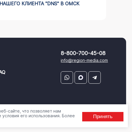
НАШЕГО КЛИЕНТА "DNS" В ОМСК
АВТОМ
8-800-700-45-08
info@region-media.com
AQ
еб-сайте, что позволяет нам
 условия его использования. Более
Принять